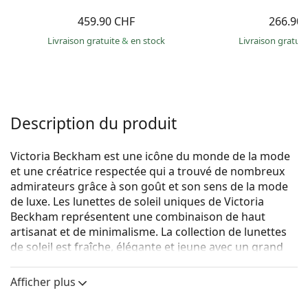
459.90 CHF
266.90
Livraison gratuite
&
en stock
Livraison gratui
Description du produit
Victoria Beckham est une icône du monde de la mode
et une créatrice respectée qui a trouvé de nombreux
admirateurs grâce à son goût et son sens de la mode
de luxe. Les lunettes de soleil uniques de Victoria
Beckham représentent une combinaison de haut
artisanat et de minimalisme. La collection de lunettes
de soleil est fraîche, élégante et jeune avec un grand
sens du détail.
Afficher plus
Victoria Beckham VB209S 722 59
sont des lunettes de
soleil pour femmes.