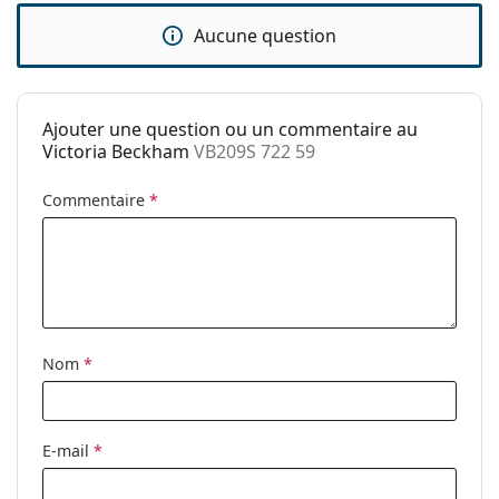
Catégorie:
Lunettes de soleil
Aucune question
Marque:
Victoria Beckham
Utilisation:
Mode
Code:
VB209S 722 59
Ajouter une question ou un commentaire au
Victoria Beckham
VB209S 722 59
Commentaire
*
Nom
*
E-mail
*