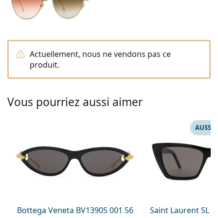
Solutions salines
0041215105018
Marc Jacobs
Gucci
Toutes les solutions
hors ligne
Toutes les marques
Persol
Actuellement, nous ne vendons pas ce
Prada
produit.
Toutes les marques
Vous pourriez aussi aimer
AUSSI 
Bottega Veneta BV1390S 001 56
Saint Laurent SL 