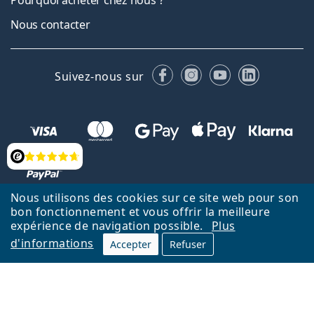
Nous contacter
Facebook
Instagram
YouTube
LinkedIn
Suivez-nous sur
Évaluation
Nous utilisons des cookies sur ce site web pour son
bon fonctionnement et vous offrir la meilleure
Retour à la page d'accueil
Haut
Deutsch
expérience de navigation possible.
Plus
Lentiamo.ch est géré et exploité par Lentiamo s.r.o., République
d'informations
Accepter
Refuser
tchèque
Un service en ligne pour vous depuis 18 ans.